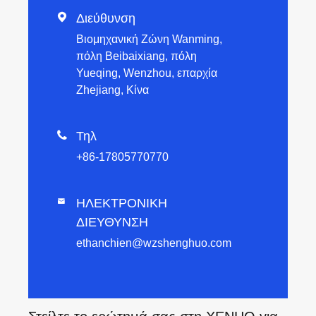

Διεύθυνση
Βιομηχανική Ζώνη Wanming,
πόλη Beibaixiang, πόλη
Yueqing, Wenzhou, επαρχία
Zhejiang, Κίνα

Τηλ
+86-17805770770
ΗΛΕΚΤΡΟΝΙΚΗ

ΔΙΕΥΘΥΝΣΗ
ethanchien@wzshenghuo.com