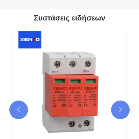
Συστάσεις ειδήσεων
Γιατί είναι απαραίτητος ένας χειροκίνητος
διακόπτης μεταφοράς γεννήτριας για
ασφαλή και αξιόπιστη εφεδρική ισχύ
Δείτε περισσότερα >>

