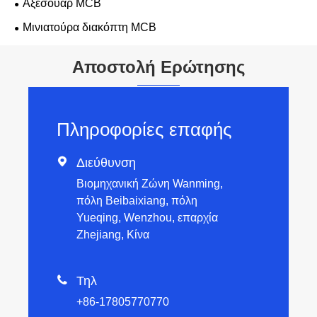
Αξεσουάρ MCB
Μινιατούρα διακόπτη MCB
Αποστολή Ερώτησης
Πληροφορίες επαφής

Διεύθυνση
Βιομηχανική Ζώνη Wanming,
πόλη Beibaixiang, πόλη
Yueqing, Wenzhou, επαρχία
Zhejiang, Κίνα

Τηλ
+86-17805770770