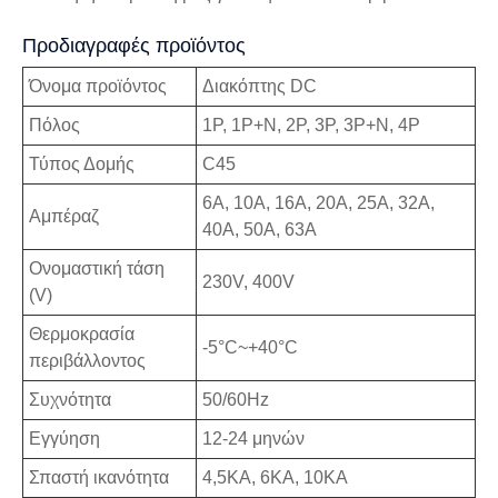
Προδιαγραφές προϊόντος
Όνομα προϊόντος
Διακόπτης DC
Πόλος
1P, 1P+N, 2P, 3P, 3P+N, 4P
Τύπος Δομής
C45
6A, 10A, 16A, 20A, 25A, 32A,
Αμπέραζ
40A, 50A, 63A
Ονομαστική τάση
230V, 400V
(V)
Θερμοκρασία
-5°C~+40°C
περιβάλλοντος
Συχνότητα
50/60Hz
Εγγύηση
12-24 μηνών
Σπαστή ικανότητα
4,5ΚΑ, 6ΚΑ, 10ΚΑ