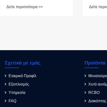
και προσ
Δείτε περισσότερα >>
Δείτε περ
υπερφόρ
Σχετικά με εμάς
Προϊόντα
Εταιρικό Προφίλ
Μινιατούρ
Εξοπλισμός
Χυτό αυτό
Υπηρεσία
RCBO
FAQ
Διακόπτης