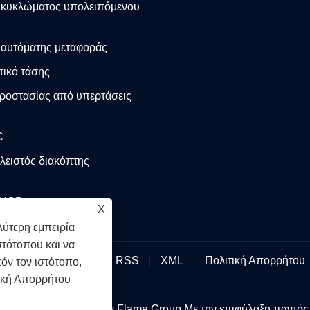
 κυκλώματος υπολειπόμενου
 αυτόματης μεταφοράς
τικό τάσης
ροστασίας από υπερτάσεις
C
λειστός διακόπτης
 MCB
X
ύτερη εμπειρία
στότοπου και να
Links
Sitemap
RSS
XML
Πολιτική Απορρήτου
όν τον ιστότοπο,
ική Απορρήτου
ικαιώματα © 2026 Holy Flame Group Με την επιφύλαξη παντός