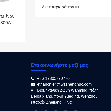
Δείτε περισσότερα >>
ετε έναν
 800A για
τημα
Επικοινωνήστε μαζί μας
+86-17805770770
ethanchien@wzshenghuo.com
Βιομηχανική Ζώνη Wanming, πόλη
Beibaixiang, πόλη Yueqing, Wenzhou,
επαρχία Zhejiang, Κίνα