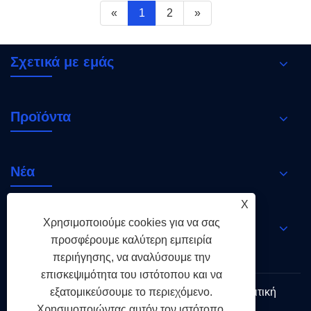
«
1
2
»
Σχετικά με εμάς
Προϊόντα
Νέα
X
Χρησιμοποιούμε cookies για να σας
Επικοινωνήστε μαζί μας
προσφέρουμε καλύτερη εμπειρία
περιήγησης, να αναλύσουμε την
επισκεψιμότητα του ιστότοπου και να
εξατομικεύσουμε το περιεχόμενο.
Links
Sitemap
RSS
XML
Πολιτική
Απορρήτου
Χρησιμοποιώντας αυτόν τον ιστότοπο,