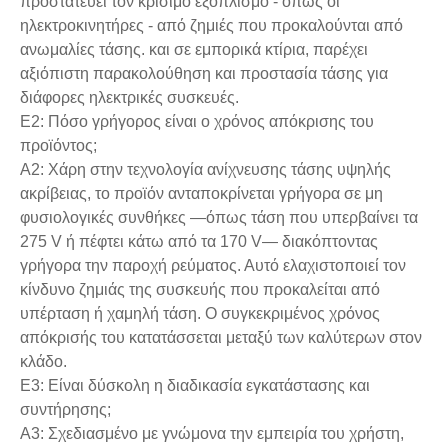
προστατεύει τον κρίσιμο εξοπλισμό - όπως οι
ηλεκτροκινητήρες - από ζημιές που προκαλούνται από
ανωμαλίες τάσης. και σε εμπορικά κτίρια, παρέχει
αξιόπιστη παρακολούθηση και προστασία τάσης για
διάφορες ηλεκτρικές συσκευές.
Ε2: Πόσο γρήγορος είναι ο χρόνος απόκρισης του
προϊόντος;
A2: Χάρη στην τεχνολογία ανίχνευσης τάσης υψηλής
ακρίβειας, το προϊόν ανταποκρίνεται γρήγορα σε μη
φυσιολογικές συνθήκες —όπως τάση που υπερβαίνει τα
275 V ή πέφτει κάτω από τα 170 V— διακόπτοντας
γρήγορα την παροχή ρεύματος. Αυτό ελαχιστοποιεί τον
κίνδυνο ζημιάς της συσκευής που προκαλείται από
υπέρταση ή χαμηλή τάση. Ο συγκεκριμένος χρόνος
απόκρισής του κατατάσσεται μεταξύ των καλύτερων στον
κλάδο.
Ε3: Είναι δύσκολη η διαδικασία εγκατάστασης και
συντήρησης;
A3: Σχεδιασμένο με γνώμονα την εμπειρία του χρήστη,