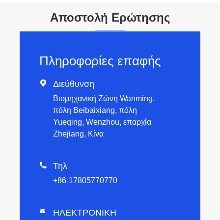
Αποστολή Ερώτησης
Πληροφορίες επαφής

Διεύθυνση
Βιομηχανική Ζώνη Wanming,
πόλη Beibaixiang, πόλη
Yueqing, Wenzhou, επαρχία
Zhejiang, Κίνα

Τηλ
+86-17805770770
ΗΛΕΚΤΡΟΝΙΚΗ
