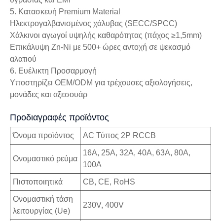
5. Κατασκευή Premium Material
Ηλεκτρογαλβανισμένος χάλυβας (SECC/SPCC)
Χάλκινοι αγωγοί υψηλής καθαρότητας (πάχος ≥1,5mm)
Επικάλυψη Zn-Ni με 500+ ώρες αντοχή σε ψεκασμό
αλατιού
6. Ευέλικτη Προσαρμογή
Υποστηρίζει OEM/ODM για τρέχουσες αξιολογήσεις,
μονάδες και αξεσουάρ
Προδιαγραφές προϊόντος
Όνομα προϊόντος
AC Τύπος 2P RCCB
16A, 25A, 32A, 40A, 63A, 80A,
Ονομαστικό ρεύμα
100A
Πιστοποιητικά
CB, CE, RoHS
Ονομαστική τάση
230V, 400V
λειτουργίας (Ue)