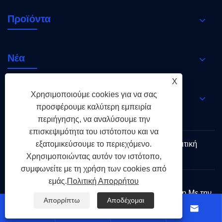
Προϊόντα
Νέα
X
Χρησιμοποιούμε cookies για να σας
Επικοινωνήστε μαζί μας
προσφέρουμε καλύτερη εμπειρία
περιήγησης, να αναλύσουμε την
επισκεψιμότητα του ιστότοπου και να
εξατομικεύσουμε το περιεχόμενο.
Links
Sitemap
RSS
XML
Πολιτική
Απορρήτου
Χρησιμοποιώντας αυτόν τον ιστότοπο,
συμφωνείτε με τη χρήση των cookies από
εμάς.
Πολιτική Απορρήτου
Πνευματικά δικαιώματα © 2026 Holy Flame Group Με την
Απορρίπτω
Αποδέχομαι
επιφύλαξη παντός δικαιώματος.



